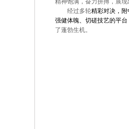
精神饱满，奋力拼搏，展现
经过多轮
精彩对决，附
强健体魄、切磋技艺的平台
了蓬勃生机。