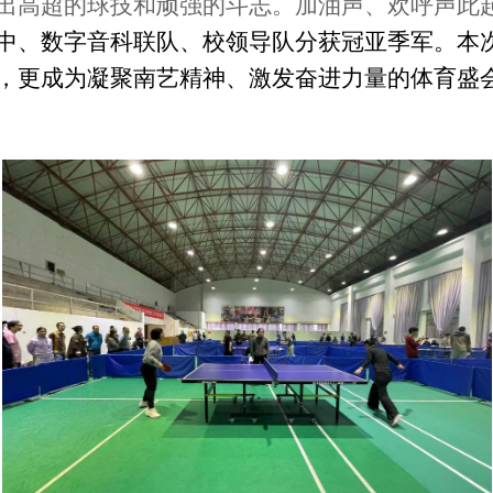
出高超的球技和顽强的斗志。加油声、欢呼声此
中、数字音科联队、校领导队分获冠亚季军。本
，更成为凝聚南艺精神、激发奋进力量的体育盛